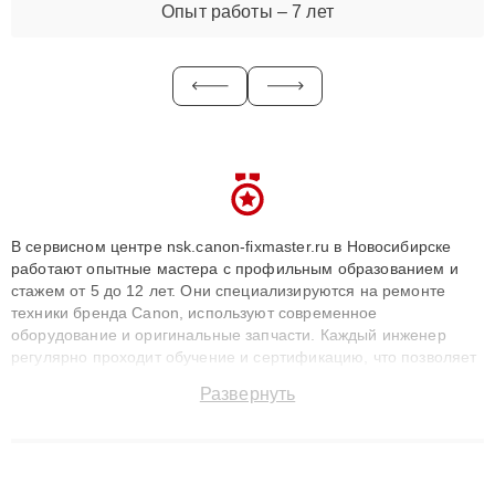
Опыт работы – 7 лет
В сервисном центре nsk.canon-fixmaster.ru в Новосибирске
работают опытные мастера с профильным образованием и
стажем от 5 до 12 лет. Они специализируются на ремонте
техники бренда Canon, используют современное
оборудование и оригинальные запчасти. Каждый инженер
регулярно проходит обучение и сертификацию, что позволяет
быстро и точноdiagnostikировать поломки и восстанавливать
Развернуть
технику с сохранением гарантии до 3 лет. Наши мастера
решают сложные случаи: от замены матриц и материнских
плат до ремонта после залития и восстановления данных.
Благодаря высокой квалификации и ответственному подходу
клиенты получают быстрый, качественный ремонт и понятные