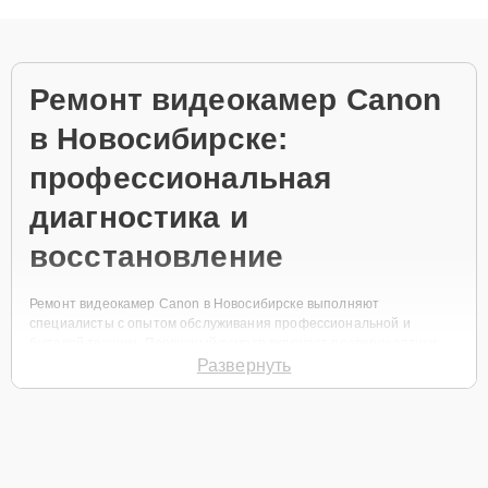
объяснения по результатам диагностики.
Ремонт видеокамер Canon
в Новосибирске:
профессиональная
диагностика и
восстановление
Ремонт видеокамер Canon в Новосибирске выполняют
специалисты с опытом обслуживания профессиональной и
бытовой техники. Первичный осмотр включает проверку оптики,
механики, матрицы и электронных модулей без лишней
Развернуть
формальности. Диагностика проводится с документированием
ошибок и рекомендациями по ремонту.
Частые поломки
видеокамер