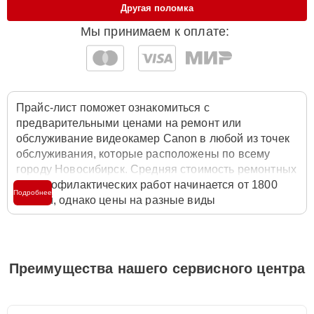
Другая поломка
Мы принимаем к оплате:
Прайс-лист поможет ознакомиться с
предварительными ценами на ремонт или
обслуживание видеокамер Canon в любой из точек
обслуживания, которые расположены по всему
городу Новосибирск. Средняя стоимость ремонтных
или профилактических работ начинается от 1800
Подробнее
рублей, однако цены на разные виды
комплектующих могут различаться. Полную
стоимость работ с учётом запчастей или расходных
материалов необходимо уточнять со специалистом
службы заботы о клиентах. Для расчета итоговой
Преимущества нашего сервисного центра
стоимости ремонта видеокамеры достаточно
позвонить по телефону горячей линии
+7 (383) 285-
58-06
или оставить заявку на нашем сайте Canon-