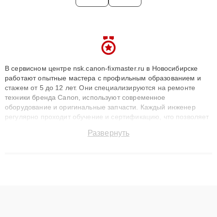
В сервисном центре nsk.canon-fixmaster.ru в Новосибирске
работают опытные мастера с профильным образованием и
стажем от 5 до 12 лет. Они специализируются на ремонте
техники бренда Canon, используют современное
оборудование и оригинальные запчасти. Каждый инженер
регулярно проходит обучение и сертификацию, что позволяет
быстро и точноdiagnostikировать поломки и восстанавливать
Развернуть
технику с сохранением гарантии до 3 лет. Наши мастера
решают сложные случаи: от замены матриц и материнских
плат до ремонта после залития и восстановления данных.
Благодаря высокой квалификации и ответственному подходу
клиенты получают быстрый, качественный ремонт и понятные
объяснения по результатам диагностики.