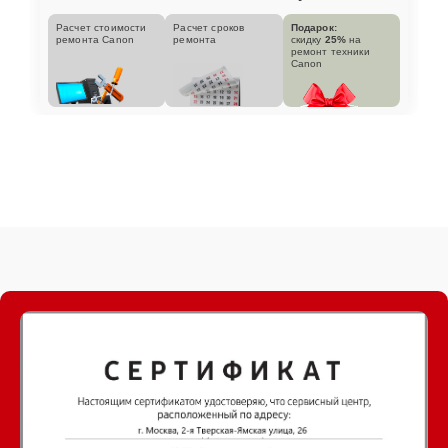
Расчет стоимости
Расчет сроков
Подарок:
ремонта Canon
ремонта
скидку
25%
на
ремонт техники
Canon