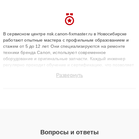
В сервисном центре nsk.canon-fixmaster.ru в Новосибирске
работают опытные мастера с профильным образованием и
стажем от 5 до 12 лет. Они специализируются на ремонте
техники бренда Canon, используют современное
оборудование и оригинальные запчасти. Каждый инженер
регулярно проходит обучение и сертификацию, что позволяет
быстро и точноdiagnostikировать поломки и восстанавливать
Развернуть
технику с сохранением гарантии до 3 лет. Наши мастера
решают сложные случаи: от замены матриц и материнских
плат до ремонта после залития и восстановления данных.
Благодаря высокой квалификации и ответственному подходу
клиенты получают быстрый, качественный ремонт и понятные
объяснения по результатам диагностики.
Вопросы и ответы