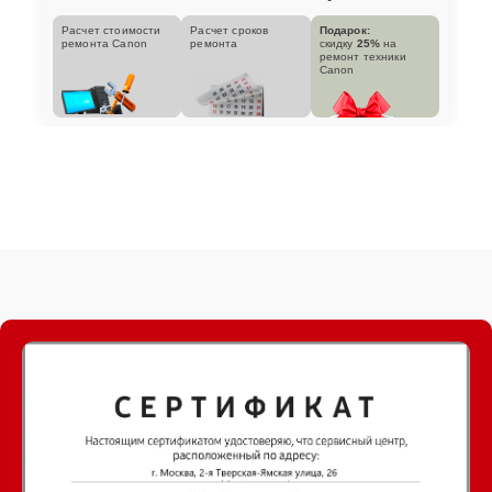
Расчет стоимости
Расчет сроков
Подарок:
ремонта Canon
ремонта
скидку
25%
на
ремонт техники
Canon