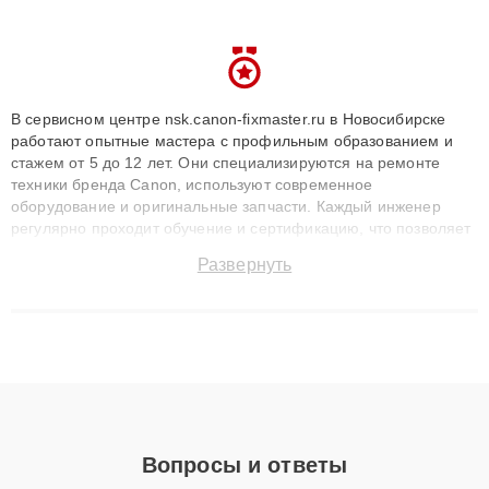
В сервисном центре nsk.canon-fixmaster.ru в Новосибирске
работают опытные мастера с профильным образованием и
стажем от 5 до 12 лет. Они специализируются на ремонте
техники бренда Canon, используют современное
оборудование и оригинальные запчасти. Каждый инженер
регулярно проходит обучение и сертификацию, что позволяет
быстро и точноdiagnostikировать поломки и восстанавливать
Развернуть
технику с сохранением гарантии до 3 лет. Наши мастера
решают сложные случаи: от замены матриц и материнских
плат до ремонта после залития и восстановления данных.
Благодаря высокой квалификации и ответственному подходу
клиенты получают быстрый, качественный ремонт и понятные
объяснения по результатам диагностики.
Вопросы и ответы