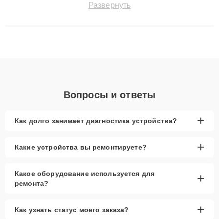
Развернуть
технику с сохранением гарантии до 3 лет. Наши мастера
решают сложные случаи: от замены матриц и материнских
плат до ремонта после залития и восстановления данных.
Благодаря высокой квалификации и ответственному подходу
клиенты получают быстрый, качественный ремонт и понятные
объяснения по результатам диагностики.
Вопросы и ответы
+
Как долго занимает диагностика устройства?
+
Какие устройства вы ремонтируете?
Какое оборудование используется для
+
ремонта?
+
Как узнать статус моего заказа?