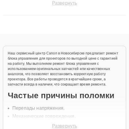
Развернуть
технику с сохранением гарантии до 3 лет. Наши мастера
решают сложные случаи: от замены матриц и материнских
плат до ремонта после залития и восстановления данных.
Благодаря высокой квалификации и ответственному подходу
клиенты получают быстрый, качественный ремонт и понятные
объяснения по результатам диагностики.
Наш сервисный центр Canon в Новосибирске предлагает ремонт
блока управления для проекторов по выгодной цене с гарантией
на работу. Мы выполняем ремонт блока управления с
использованием оригинальных запчастей или качественных
аналогов, что позволяет восстановить корректную работу
проектора. Все работы проводятся в кратчайшие сроки, а
запчасти всегда в наличии, что сокращает время ремонта.
Частые причины поломки
Перепады напряжения.
Механические повреждения.
Износ компонентов блока управления.
Развернуть