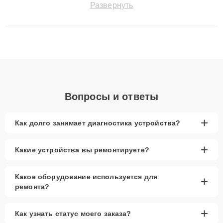
Развернуть
технику с сохранением гарантии до 3 лет. Наши мастера
решают сложные случаи: от замены матриц и материнских
плат до ремонта после залития и восстановления данных.
Благодаря высокой квалификации и ответственному подходу
клиенты получают быстрый, качественный ремонт и понятные
объяснения по результатам диагностики.
Вопросы и ответы
+
Как долго занимает диагностика устройства?
+
Какие устройства вы ремонтируете?
Какое оборудование используется для
+
ремонта?
+
Как узнать статус моего заказа?