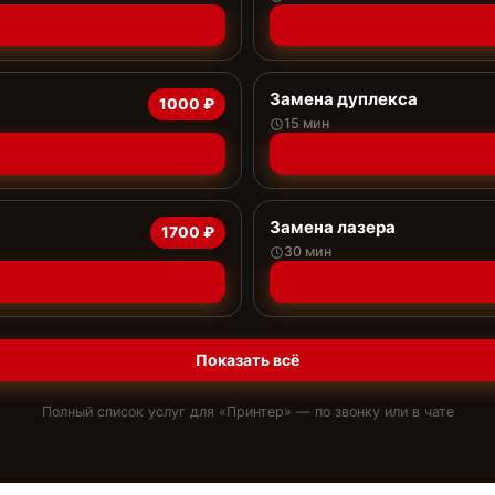
Замена дуплекса
1000 ₽
15 мин
Замена лазера
1700 ₽
30 мин
Показать всё
Полный список услуг для «
Принтер
» — по звонку или в чате