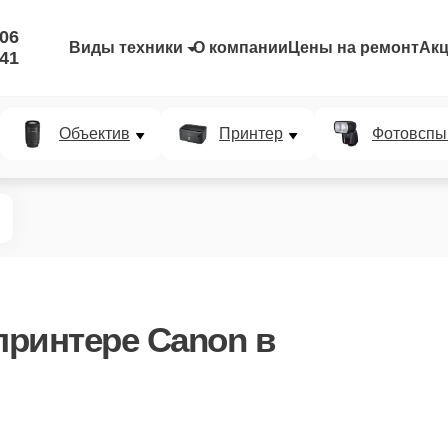
-06
Виды техники
О компании
Цены на ремонт
Ак
-41
Объектив
Принтер
Фотовспы
принтере Canon в