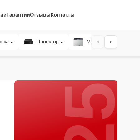
ции
Гарантии
Отзывы
Контакты
25%
шка
Проектор
МФУ
Плотт