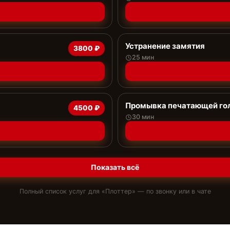
Устранение замятия
3800 ₽
25 мин
Промывка печатающей го
4500 ₽
30 мин
Показать всё
Полный список услуг для «
Плоттер
» — по звонку или в чате