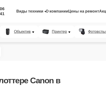
-06
Виды техники
О компании
Цены на ремонт
Ак
-41
Объектив
Принтер
Фотовспы
лоттере Canon в