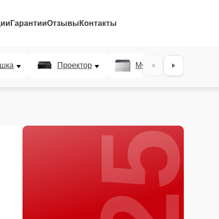
ции
Гарантии
Отзывы
Контакты
25%
шка
Проектор
МФУ
Плотт