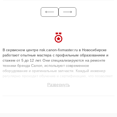
В сервисном центре nsk.canon-fixmaster.ru в Новосибирске
работают опытные мастера с профильным образованием и
стажем от 5 до 12 лет. Они специализируются на ремонте
техники бренда Canon, используют современное
оборудование и оригинальные запчасти. Каждый инженер
регулярно проходит обучение и сертификацию, что позволяет
быстро и точноdiagnostikировать поломки и восстанавливать
Развернуть
технику с сохранением гарантии до 3 лет. Наши мастера
решают сложные случаи: от замены матриц и материнских
плат до ремонта после залития и восстановления данных.
Благодаря высокой квалификации и ответственному подходу
клиенты получают быстрый, качественный ремонт и понятные
объяснения по результатам диагностики.