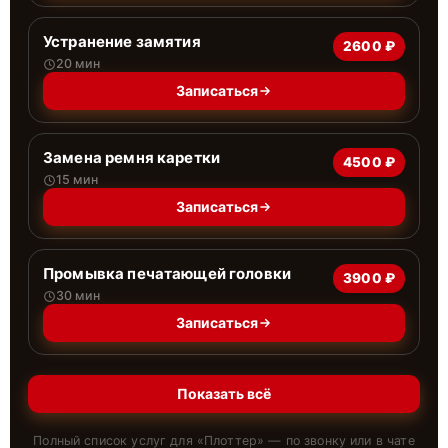
Устранение замятия
2600 ₽
20 мин
Записаться
Замена ремня каретки
4500 ₽
15 мин
Записаться
Промывка печатающей головки
3900 ₽
30 мин
Записаться
Показать всё
Полный список услуг для «
Плоттер
» — по звонку или в чате