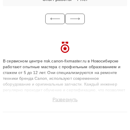
В сервисном центре nsk.canon-fixmaster.ru в Новосибирске
работают опытные мастера с профильным образованием и
стажем от 5 до 12 лет. Они специализируются на ремонте
техники бренда Canon, используют современное
оборудование и оригинальные запчасти. Каждый инженер
регулярно проходит обучение и сертификацию, что позволяет
быстро и точноdiagnostikировать поломки и восстанавливать
Развернуть
технику с сохранением гарантии до 3 лет. Наши мастера
решают сложные случаи: от замены матриц и материнских
плат до ремонта после залития и восстановления данных.
Благодаря высокой квалификации и ответственному подходу
клиенты получают быстрый, качественный ремонт и понятные