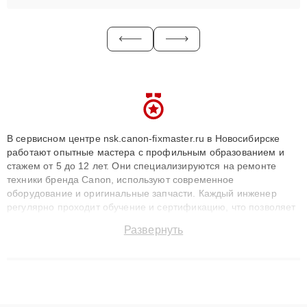
В сервисном центре nsk.canon-fixmaster.ru в Новосибирске
работают опытные мастера с профильным образованием и
стажем от 5 до 12 лет. Они специализируются на ремонте
техники бренда Canon, используют современное
оборудование и оригинальные запчасти. Каждый инженер
регулярно проходит обучение и сертификацию, что позволяет
быстро и точноdiagnostikировать поломки и восстанавливать
Развернуть
технику с сохранением гарантии до 3 лет. Наши мастера
решают сложные случаи: от замены матриц и материнских
плат до ремонта после залития и восстановления данных.
Благодаря высокой квалификации и ответственному подходу
клиенты получают быстрый, качественный ремонт и понятные
объяснения по результатам диагностики.