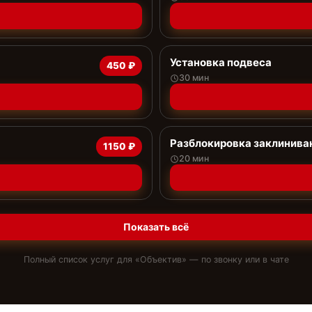
Установка подвеса
450 ₽
30 мин
Разблокировка заклинива
1150 ₽
20 мин
Показать всё
Полный список услуг для «
Объектив
» — по звонку или в чате