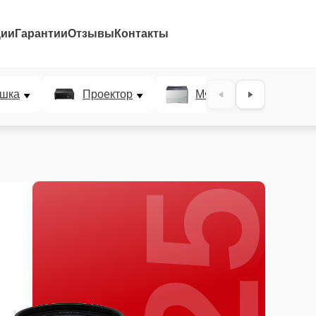
ции
Гарантии
Отзывы
Контакты
25%
шка
Проектор
МФУ
Плотт