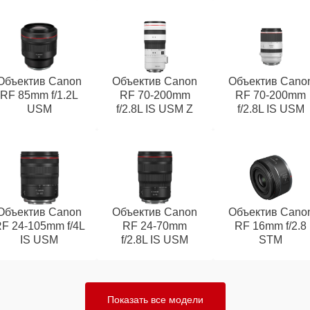
Объектив Canon
Объектив Canon
Объектив Cano
RF 85mm f/1.2L
RF 70‑200mm
RF 70‑200mm
USM
f/2.8L IS USM Z
f/2.8L IS USM
Объектив Canon
Объектив Canon
Объектив Cano
F 24‑105mm f/4L
RF 24‑70mm
RF 16mm f/2.8
IS USM
f/2.8L IS USM
STM
Показать все модели