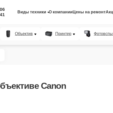
-06
Виды техники
О компании
Цены на ремонт
Ак
-41
Объектив
Принтер
Фотовспы
объективе Canon