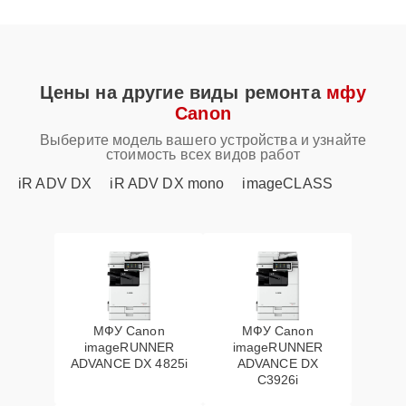
Цены на другие виды ремонта
мфу
Canon
Выберите модель вашего устройства и узнайте
стоимость всех видов работ
iR ADV DX
iR ADV DX mono
imageCLASS
МФУ Canon
МФУ Canon
imageRUNNER
imageRUNNER
ADVANCE DX 4825i
ADVANCE DX
C3926i