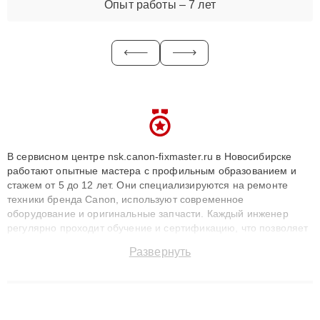
Опыт работы – 7 лет
В сервисном центре nsk.canon-fixmaster.ru в Новосибирске
работают опытные мастера с профильным образованием и
стажем от 5 до 12 лет. Они специализируются на ремонте
техники бренда Canon, используют современное
оборудование и оригинальные запчасти. Каждый инженер
регулярно проходит обучение и сертификацию, что позволяет
быстро и точноdiagnostikировать поломки и восстанавливать
Развернуть
технику с сохранением гарантии до 3 лет. Наши мастера
решают сложные случаи: от замены матриц и материнских
плат до ремонта после залития и восстановления данных.
Благодаря высокой квалификации и ответственному подходу
клиенты получают быстрый, качественный ремонт и понятные