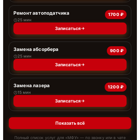
Ремонт автоподатчика
1700 ₽
25 мин
Записаться
Замена абсорбера
900 ₽
25 мин
Записаться
Замена лазера
1200 ₽
15 мин
Записаться
Показать всё
Полный список услуг для «
МФУ
» — по звонку или в чате