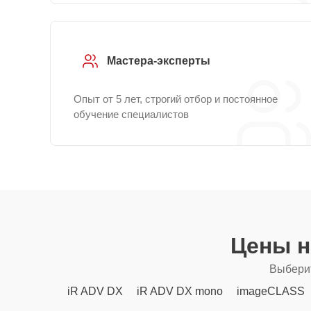
Мастера-эксперты
Опыт от 5 лет, строгий отбор и постоянное
обучение специалистов
Цены н
Выберит
iR ADV DX
iR ADV DX mono
imageCLASS