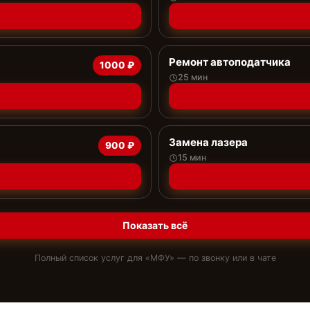
Ремонт автоподатчика
1000 ₽
25 мин
Замена лазера
900 ₽
15 мин
Показать всё
Полный список услуг для «
МФУ
» — по звонку или в чате