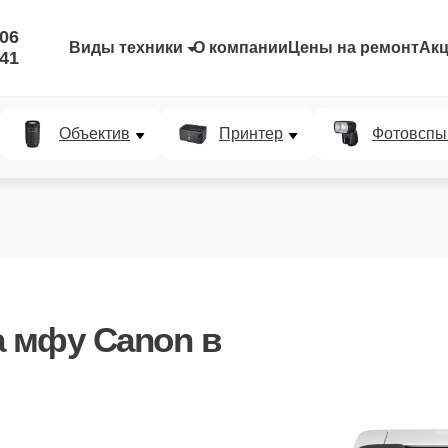
-06
Виды техники
О компании
Цены на ремонт
Ак
-41
Объектив
Принтер
Фотовспы
 мфу Canon в