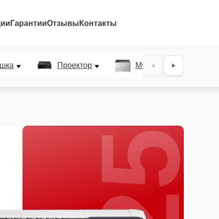
ции
Гарантии
Отзывы
Контакты
25%
шка
Проектор
МФУ
Плотт