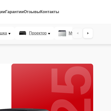
ции
Гарантии
Отзывы
Контакты
25%
шка
Проектор
МФУ
Плотт