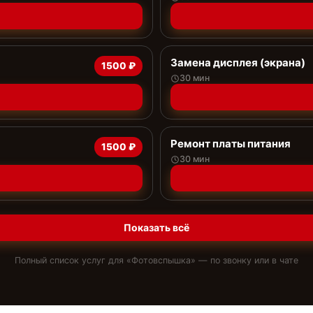
Замена дисплея (экрана)
1500 ₽
30 мин
Ремонт платы питания
1500 ₽
30 мин
Показать всё
Полный список услуг для «
Фотовспышка
» — по звонку или в чате