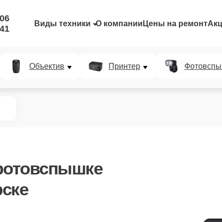
-06
Виды техники
О компании
Цены на ремонт
Ак
-41
Объектив
Принтер
Фотовспы
фотовспышке
рске