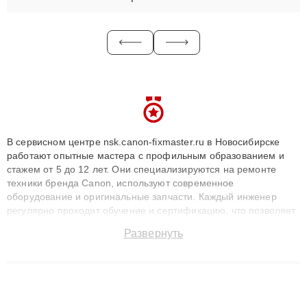
В сервисном центре nsk.canon-fixmaster.ru в Новосибирске
работают опытные мастера с профильным образованием и
стажем от 5 до 12 лет. Они специализируются на ремонте
техники бренда Canon, используют современное
оборудование и оригинальные запчасти. Каждый инженер
регулярно проходит обучение и сертификацию, что позволяет
быстро и точноdiagnostikировать поломки и восстанавливать
Развернуть
технику с сохранением гарантии до 3 лет. Наши мастера
решают сложные случаи: от замены матриц и материнских
плат до ремонта после залития и восстановления данных.
Благодаря высокой квалификации и ответственному подходу
клиенты получают быстрый, качественный ремонт и понятные
объяснения по результатам диагностики.