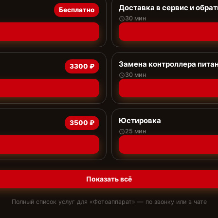
Доставка в сервис и обрат
Бесплатно
30 мин
Замена контроллера пита
3300 ₽
30 мин
Юстировка
3500 ₽
25 мин
Показать всё
Полный список услуг для «
Фотоаппарат
» — по звонку или в чате