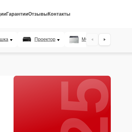
ции
Гарантии
Отзывы
Контакты
25%
шка
Проектор
МФУ
Плотт