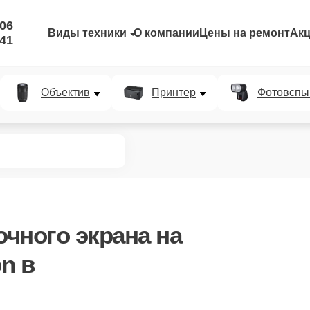
-06
Виды техники
О компании
Цены на ремонт
Ак
-41
Объектив
Принтер
Фотовспы
чного экрана
на
n в