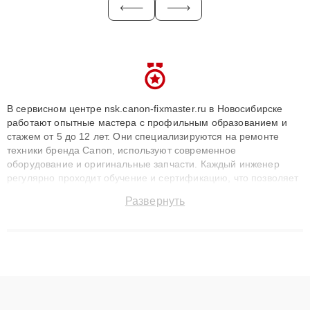
В сервисном центре nsk.canon-fixmaster.ru в Новосибирске
работают опытные мастера с профильным образованием и
стажем от 5 до 12 лет. Они специализируются на ремонте
техники бренда Canon, используют современное
оборудование и оригинальные запчасти. Каждый инженер
регулярно проходит обучение и сертификацию, что позволяет
быстро и точноdiagnostikировать поломки и восстанавливать
Развернуть
технику с сохранением гарантии до 3 лет. Наши мастера
решают сложные случаи: от замены матриц и материнских
плат до ремонта после залития и восстановления данных.
Благодаря высокой квалификации и ответственному подходу
клиенты получают быстрый, качественный ремонт и понятные
объяснения по результатам диагностики.