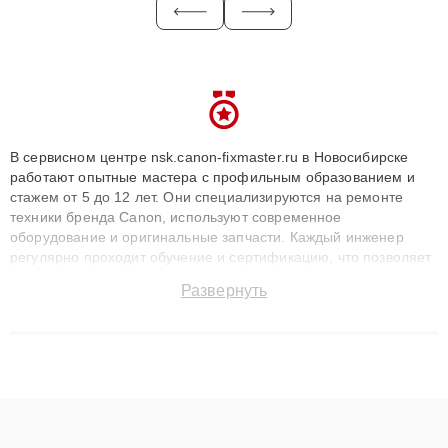
В сервисном центре nsk.canon-fixmaster.ru в Новосибирске
работают опытные мастера с профильным образованием и
стажем от 5 до 12 лет. Они специализируются на ремонте
техники бренда Canon, используют современное
оборудование и оригинальные запчасти. Каждый инженер
регулярно проходит обучение и сертификацию, что позволяет
быстро и точноdiagnostikировать поломки и восстанавливать
Развернуть
технику с сохранением гарантии до 3 лет. Наши мастера
решают сложные случаи: от замены матриц и материнских
плат до ремонта после залития и восстановления данных.
Благодаря высокой квалификации и ответственному подходу
клиенты получают быстрый, качественный ремонт и понятные
объяснения по результатам диагностики.