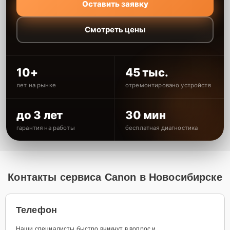
Оставить заявку
Смотреть цены
10+
45 тыс.
лет на рынке
отремонтировано устройств
до 3 лет
30 мин
гарантия на работы
бесплатная диагностика
Контакты сервиса Canon в Новосибирске
Телефон
Наши специалисты быстро вникнут в вопрос и