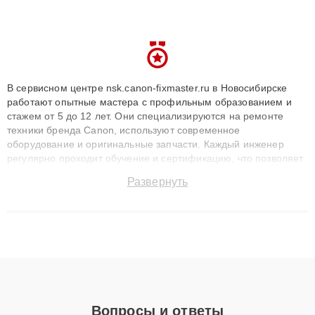
В сервисном центре nsk.canon-fixmaster.ru в Новосибирске
работают опытные мастера с профильным образованием и
стажем от 5 до 12 лет. Они специализируются на ремонте
техники бренда Canon, используют современное
оборудование и оригинальные запчасти. Каждый инженер
регулярно проходит обучение и сертификацию, что позволяет
быстро и точноdiagnostikировать поломки и восстанавливать
Развернуть
технику с сохранением гарантии до 3 лет. Наши мастера
решают сложные случаи: от замены матриц и материнских
плат до ремонта после залития и восстановления данных.
Благодаря высокой квалификации и ответственному подходу
клиенты получают быстрый, качественный ремонт и понятные
объяснения по результатам диагностики.
Вопросы и ответы