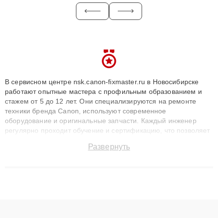
В сервисном центре nsk.canon-fixmaster.ru в Новосибирске
работают опытные мастера с профильным образованием и
стажем от 5 до 12 лет. Они специализируются на ремонте
техники бренда Canon, используют современное
оборудование и оригинальные запчасти. Каждый инженер
регулярно проходит обучение и сертификацию, что позволяет
быстро и точноdiagnostikировать поломки и восстанавливать
Развернуть
технику с сохранением гарантии до 3 лет. Наши мастера
решают сложные случаи: от замены матриц и материнских
плат до ремонта после залития и восстановления данных.
Благодаря высокой квалификации и ответственному подходу
клиенты получают быстрый, качественный ремонт и понятные
объяснения по результатам диагностики.